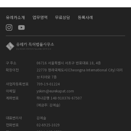
유레카소개
업무영역
무료상담
등록사례
구 주소
06716 서울특별시 서초구 반포대로 18, 4층
확장이전
22770 청라국제도시(Cheongna International City) 더리
브 티아모 7층
사업자등록번호
709-19-01224
이메일
yskim@eurekapat.com
계좌번호
하나은행 148-910376-67507
(예금주: 김예슬)
대표변리사
김예슬
전화번호
02-6925-1029