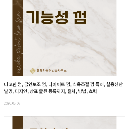
니코틴 껌, 금연보조 껌, 다이어트 껌, 식욕조절 껌 특허, 실용신안
발명, 디자인, 상표 출원 등록까지, 절차, 방법, 효력
2026.08.06