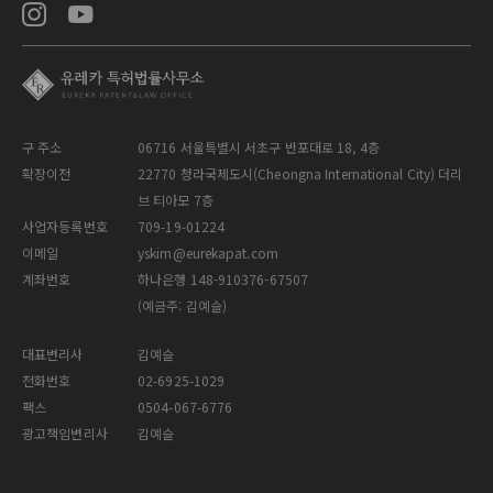
구 주소
06716 서울특별시 서초구 반포대로 18, 4층
확장이전
22770 청라국제도시(Cheongna International City) 더리
브 티아모 7층
사업자등록번호
709-19-01224
이메일
yskim@eurekapat.com
계좌번호
하나은행 148-910376-67507
(예금주: 김예슬)
대표변리사
김예슬
전화번호
02-6925-1029
팩스
0504-067-6776
광고책임변리사
김예슬