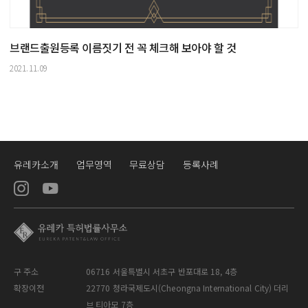
브랜드출원등록 이름짓기 전 꼭 체크해 보아야 할 것
2021.11.09
유레카소개
업무영역
무료상담
등록사례
구 주소
06716 서울특별시 서초구 반포대로 18, 4층
확장이전
22770 청라국제도시(Cheongna International City) 더리
브 티아모 7층