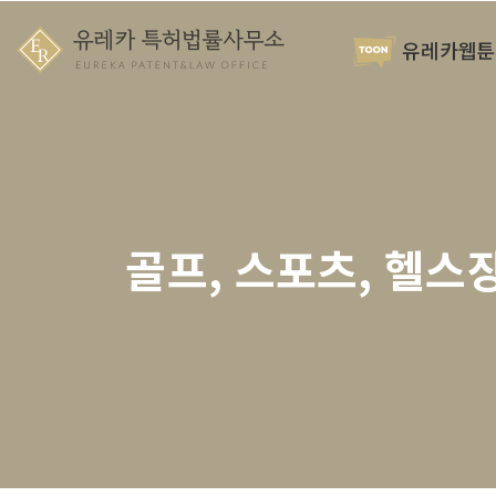
유레카웹툰
골프, 스포츠, 헬스장