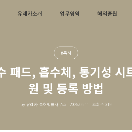
유레카소개
업무영역
해외출원
#특허
수 패드, 흡수체, 통기성 시
원 및 등록 방법
by 유레카 특허법률사무소
2025.06.11
조회수
319