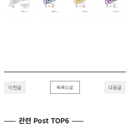
#물탱크살균장치 #농업용물탱크자동살균장치 #PatentRegistration
#PatentApplication #특허 #특허출원 #특허등록 #유레카 #특허변리
사
이전글
목록으로
다음글
관련 Post TOP6