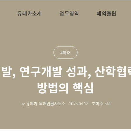
유레카소개
업무영역
해외출원
#특허
발, 연구개발 성과, 산학협
방법의 핵심
by 유레카 특허법률사무소
2025.04.28
조회수
564