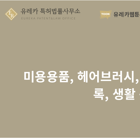
유레카웹툰
미용용품, 헤어브러시, 
록, 생활