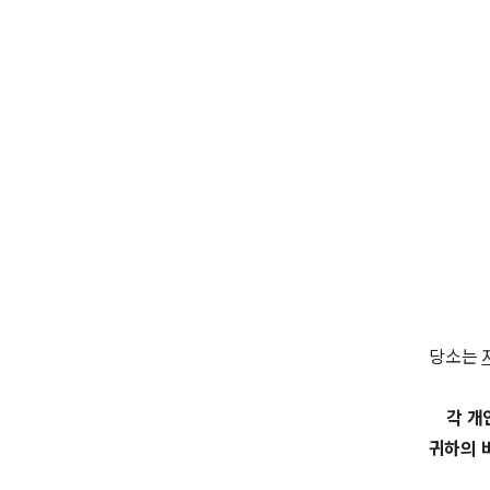
당소는
각 개
귀하의 