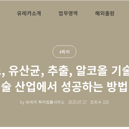
유레카소개
업무영역
해외출원
#특허
, 유산균, 추출, 알코올 기술
술 산업에서 성공하는 방법
by 유레카 특허법률사무소
2025.07.17
조회수
323