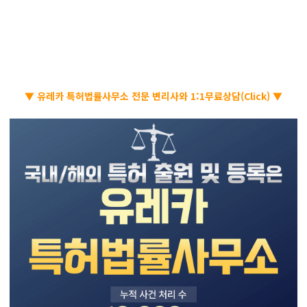
▼ 유레카 특허법률사무소 전문 변리사와 1:1무료상담(Click) ▼