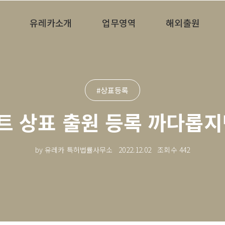
유레카소개
업무영역
해외출원
#상표등록
트 상표 출원 등록 까다롭지
by 유레카 특허법률사무소
2022.12.02
조회수
442