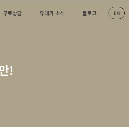
무료상담
유레카 소식
블로그
EN
만!