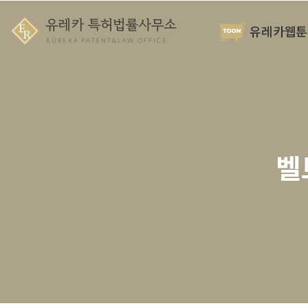
유레카웹툰
벨