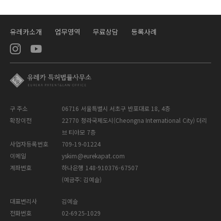
유레카소개
업무영역
무료상담
등록사례
구 주소
06716 서울특별시 서초구 반포대로 18, 4층
확장이전
22770 청라국제도시(Cheongna International City) 더리
브 티아모 7층
사업자등록번호
709-19-01224
이메일
yskim@eurekapat.com
계좌번호
하나은행 148-910376-67507
(예금주: 김예슬)
대표변리사
김예슬
전화번호
02-6925-1029