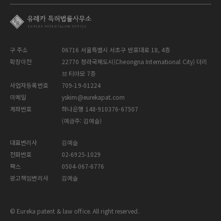
구 주소
06716 서울특별시 서초구 반포대로 18, 4층
확장이전
22770 청라국제도시(Cheongna International City) 더리
브 티아모 7층
사업자등록번호
709-19-01224
이메일
yskim@eurekapat.com
계좌번호
하나은행 148-910376-67507
(예금주: 김예슬)
대표변리사
김예슬
전화번호
02-6925-1029
팩스
0504-067-6776
광고책임변리사
김예슬
© Eureka patent & law office. All right reserved.