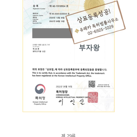
제 29류