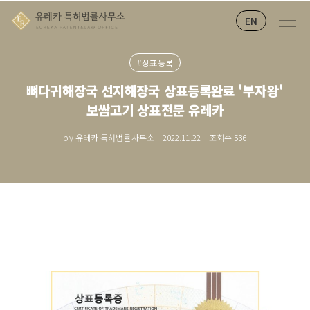
EN
#상표등록
뼈다귀해장국 선지해장국 상표등록완료 '부자왕'
보쌈고기 상표전문 유레카
by 유레카 특허법률사무소
2022.11.22
조회수
536