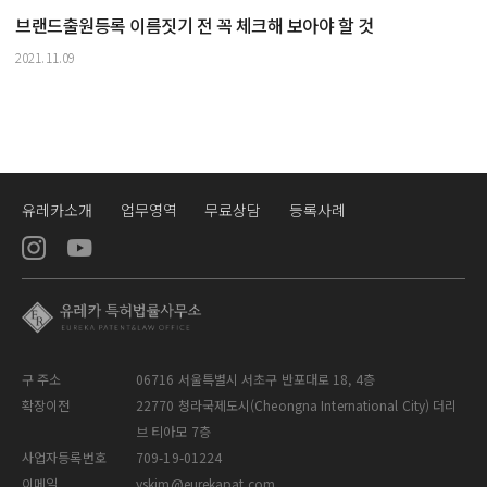
브랜드출원등록 이름짓기 전 꼭 체크해 보아야 할 것
2021.11.09
유레카소개
업무영역
무료상담
등록사례
구 주소
06716 서울특별시 서초구 반포대로 18, 4층
확장이전
22770 청라국제도시(Cheongna International City) 더리
브 티아모 7층
사업자등록번호
709-19-01224
이메일
yskim@eurekapat.com