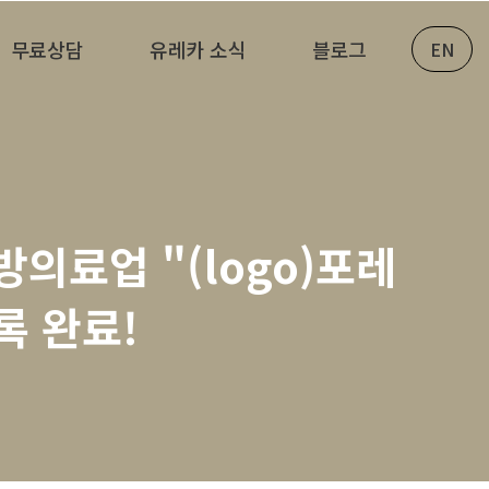
무료상담
유레카 소식
블로그
EN
방의료업 "(logo)포레
 완료!