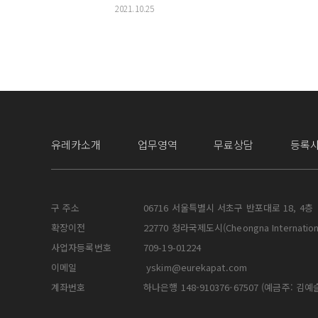
2021.10.25
유레카소개
업무영역
무료상담
등록
구 주소
06716 서울특별시 서초구 반포대로 18, 4층
확장이전
22770 청라국제도시(Cheongna Internatio
사업자등록번호
709-19-01224
이메일
yskim@eurekapat.com
계좌번호
하나은행 148-910376-67507
(예금주: 김예