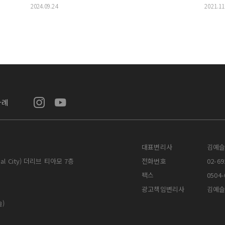
2024.09.24
2021.11
사례
대표변리사
김예
nal City) 더리브 티아모 7층
전화번호
02-69
팩스
0504-
광고책임변리사
김예
슬)