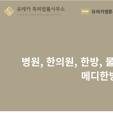
유레카웹툰
병원, 한의원, 한방, 
메디한