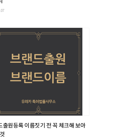
리
.07
드출원등록 이름짓기 전 꼭 체크해 보아
 것