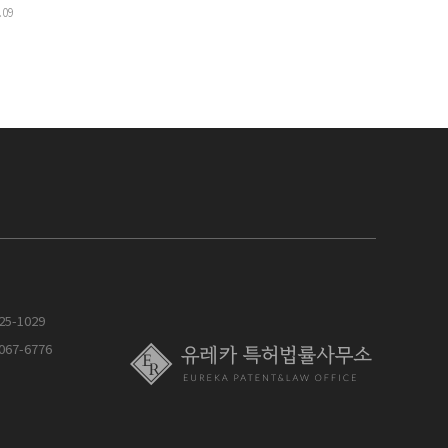
.09
슬
25-1029
067-6776
슬