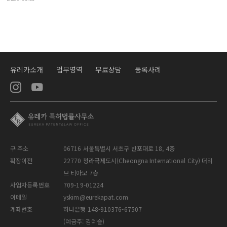
유레카소개
업무영역
무료상담
등록사례
구 주소
06716 서울특별시 서초구 반포대로 18, 4층
확장이전
22770 청라국제도시(Cheongna International City) 더리
브 티아모 7층
사업자등록번호
709-19-01224
이메일
yskim@eurekapat.com
계좌번호
하나은행 148-910376-67507
(예금주: 김예슬)