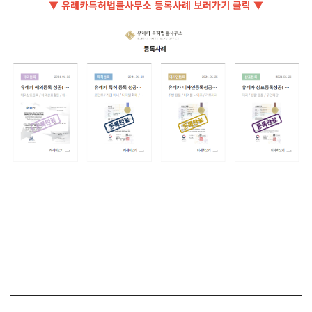
▼ 유레카특허법률사무소 등록사례 보러가기 클릭 ▼
#생분해성고분자인공지지체 #고분자재료 #PLA #PGA #PLGA
#PatentRegistration #PatentApplication #특허 #특허출원 #특허
등록 #유레카 #특허변리사