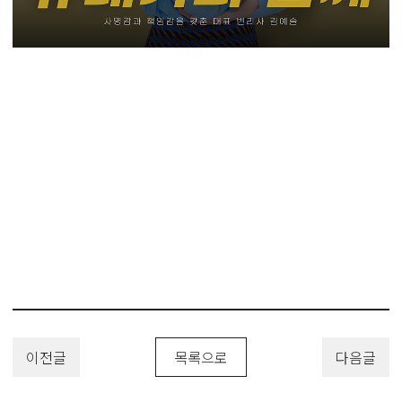
#샴페인특허 #스파클링와인특허 #발포성주류특허 #버블주류특허 #와인
특허 #스파클링주류특허 #스파클링샴페인특허
#특허 #특허출원 #디자인등록 #상표등록 #해외출원 #변리사 #유레카 #
유레카특허법률사무소 #PatentApplication
#TrademarkApplication #DesignPatent #DesignApplication
이전글
목록으로
다음글