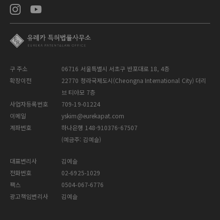
구 주소
06716 서울특별시 서초구 반포대로 18, 4층
확장이전
22770 청라국제도시(Cheongna International City) 더리
브 티아모 7층
사업자등록번호
709-19-01224
이메일
yskim@eurekapat.com
계좌번호
하나은행 148-910376-67507
(예금주: 김예슬)
대표변리사
김예슬
전화번호
02-6925-1029
팩스
0504-067-6776
광고책임변리사
김예슬