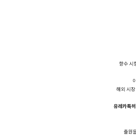
향수 시
해외 시장
유레카특허
출원을