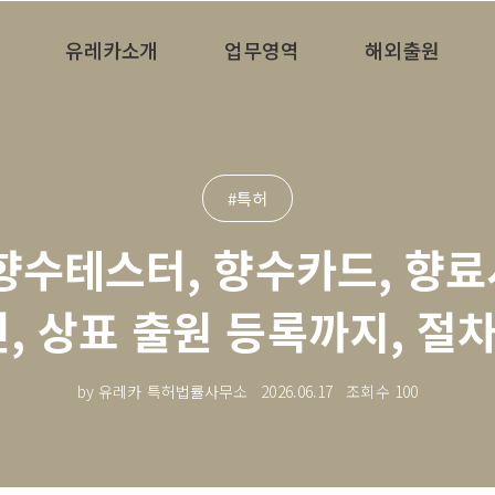
유레카소개
업무영역
해외출원
#특허
향수테스터, 향수카드, 향
, 상표 출원 등록까지, 절차
by 유레카 특허법률사무소
2026.06.17
조회수
100