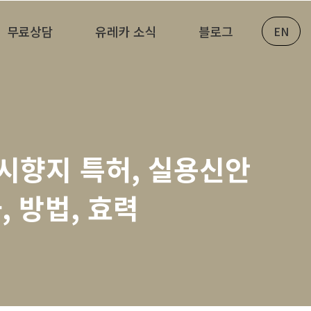
무료상담
유레카 소식
블로그
EN
료시향지 특허, 실용신안
, 방법, 효력