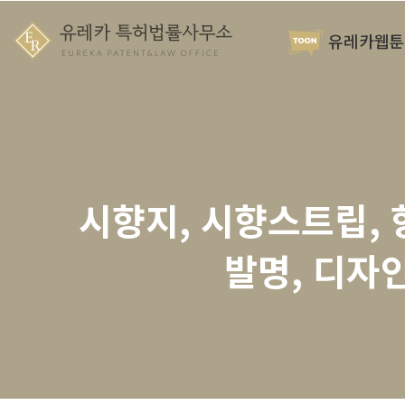
유레카웹툰
시향지, 시향스트립, 
발명, 디자인