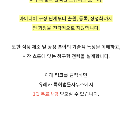
아이디어 구상 단계부터 출원, 등록, 상업화까지
전 과정을 전략적으로 지원합니다.
또한 식품 제조 및 공정 분야의 기술적 특성을 이해하고,
시장 흐름에 맞는 청구항 전략을 설계합니다.
아래 링크를 클릭하면
유레카 특허법률사무소에서
1:1 무료상담
받으실 수 있습니다.
식품특허, 음식특허, 요리특허, 레시피특허, 식품제조방법특허,
제조방법특허, 소스특허, 육포특허, 제조공정특허, 조리법특허,
양념특허, 조리방법특허, 지식재산처, KIPO, 유레카특허법률사
무소, 특허출원, 특허등록, 특허권출원, 특허권등록,
Patentregistration, Patentapplication