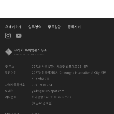
유레카소개
업무영역
무료상담
등록사례
구 주소
06716 서울특별시 서초구 반포대로 18, 4층
확장이전
22770 청라국제도시(Cheongna International City) 더리
브 티아모 7층
사업자등록번호
709-19-01224
이메일
yskim@eurekapat.com
계좌번호
하나은행 148-910376-67507
(예금주: 김예슬)