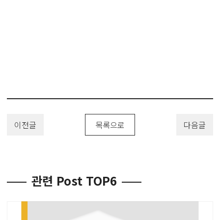
#실란트특허 #접착제특허 #테이프특허 #접합소재특허 #충진재특허 #접
착용품특허
#특허 #특허출원 #디자인등록 #상표등록 #해외출원 #변리사 #유레카 #
유레카특허법률사무소 #PatentApplication
#TrademarkApplication #DesignPatent #DesignApplication
이전글
목록으로
다음글
관련 Post TOP6