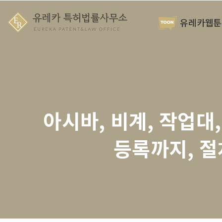
유레카웹툰
아시바, 비계, 작업대
등록까지, 절