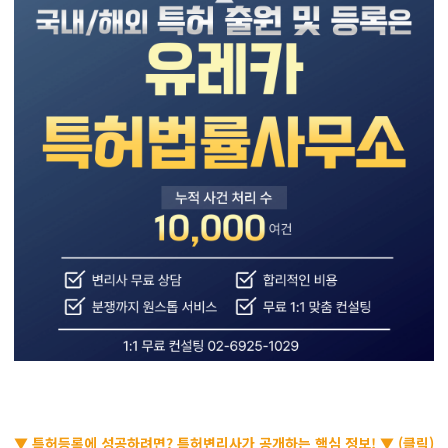
▼ 특허등록에 성공하려면? 특허변리사가 공개하는 핵심 정보! ▼ (클릭)