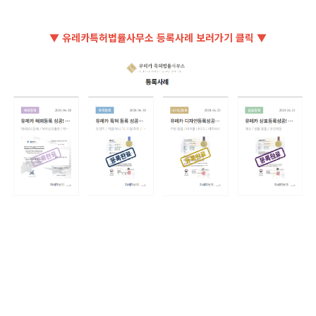
▼ 유레카특허법률사무소 등록사례 보러가기 클릭 ▼
#연령별독서분석AI #연령별독서수준분석알고리즘
#PatentRegistration #PatentApplication #특허 #특허출원 #특허
등록 #유레카 #특허변리사