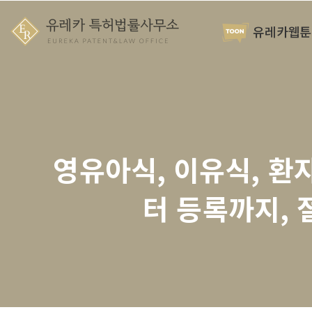
유레카웹툰
영유아식, 이유식, 환
터 등록까지, 