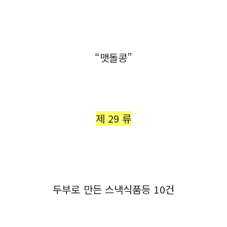
“맷돌콩”
제 29 류
두부로 만든 스낵식품등 10건