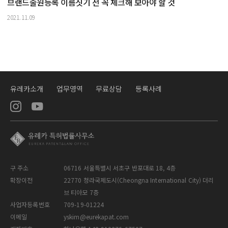
브랜드출원등록 이름짓기 전 꼭 체크해 보아야 할 것
2021.11.09
유레카소개
업무영역
무료상담
등록사례
구 주소
06716 서울특별시 서초구 반포대로 18, 4층
확장이전
22770 청라국제도시(Cheongna International City) 더리
브 티아모 7층
사업자등록번호
709-19-01224
이메일
yskim@eurekapat.com