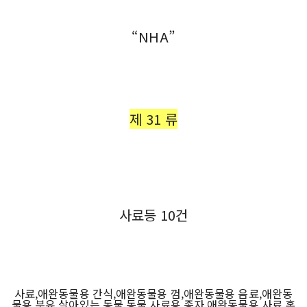
“NHA”
제 31 류
사료등 10건
사료,애완동물용 간식,애완동물용 껌,애완동물용 음료,애완동
물용 분유,살아있는 동물,동물 사료용 종자,애완동물용 사료,혼