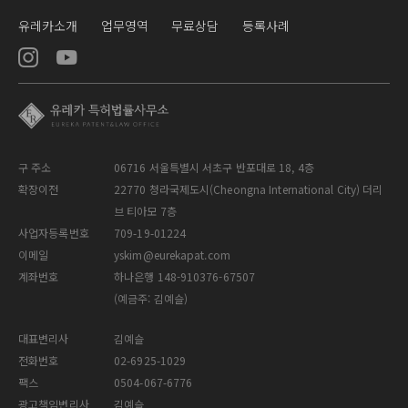
유레카소개
업무영역
무료상담
등록사례
구 주소
06716 서울특별시 서초구 반포대로 18, 4층
확장이전
22770 청라국제도시(Cheongna International City) 더리
브 티아모 7층
사업자등록번호
709-19-01224
이메일
yskim@eurekapat.com
계좌번호
하나은행 148-910376-67507
(예금주: 김예슬)
대표변리사
김예슬
전화번호
02-6925-1029
팩스
0504-067-6776
광고책임변리사
김예슬