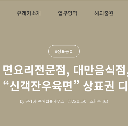
유레카소개
업무영역
해외출원
#상표등록
 면요리전문점, 대만음식점
 “신객잔우육면” 상표권 
by 유레카 특허법률사무소
2026.01.20
조회수
163