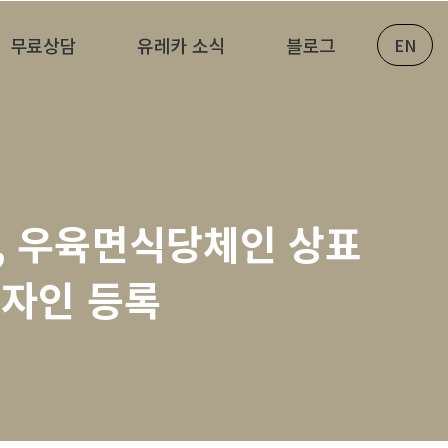
무료상담
유레카 소식
블로그
EN
, 우육면식당체인 상표
디자인 등록