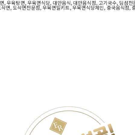
, 우육탕면, 우육면식당, 대만음식, 대만음식점, 고기국수, 딤섬전
도삭면, 도삭면전문점, 우육면밀키트, 우육면식당체인, 중국음식점,