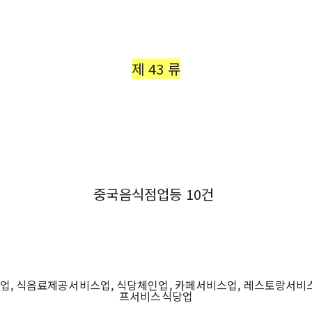
제 43 류
중국음식점업등 10건
업, 식음료제공서비스업, 식당체인업, 카페서비스업, 레스토랑서비스
프서비스식당업