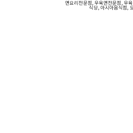
면요리전문점, 우육면전문점, 우육면
식당, 아시아음식점, 