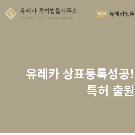
유레카웹툰
유레카 상표등록성공!
특허 출원