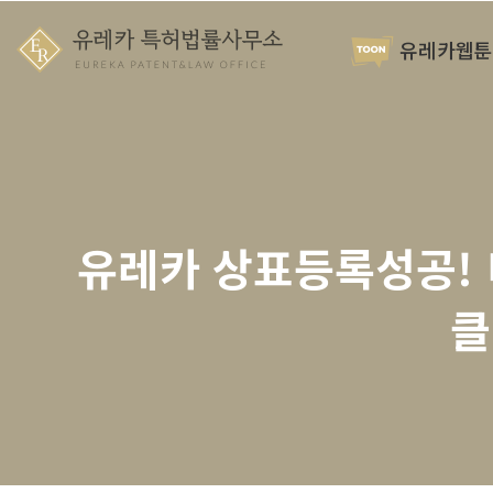
유레카웹툰
유레카 상표등록성공! 미
클