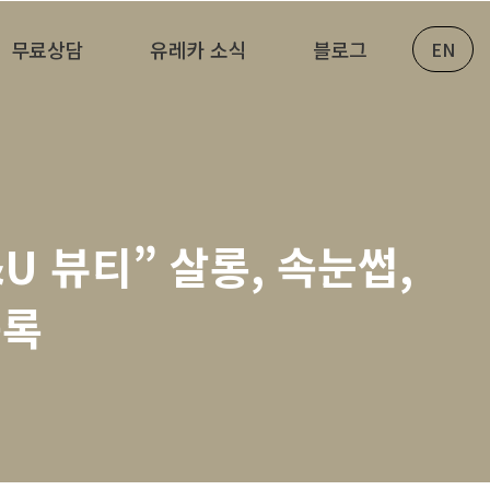
무료상담
유레카 소식
블로그
EN
U 뷰티” 살롱, 속눈썹,
등록