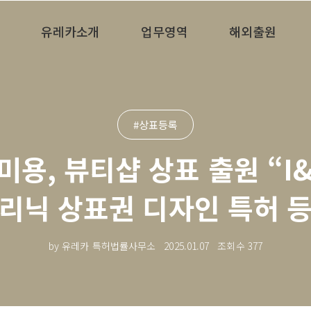
유레카소개
업무영역
해외출원
#상표등록
용, 뷰티샵 상표 출원 “I&
리닉 상표권 디자인 특허 
by 유레카 특허법률사무소
2025.01.07
조회수
377