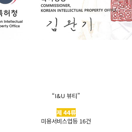
“I&U 뷰티”
제 44류
미용서비스업등 16건