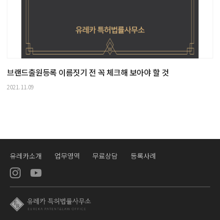
브랜드출원등록 이름짓기 전 꼭 체크해 보아야 할 것
2021.11.09
유레카소개
업무영역
무료상담
등록사례