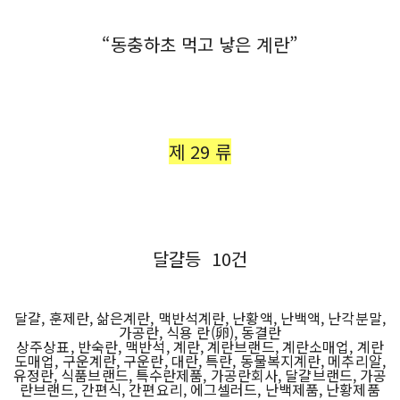
“동충하초 먹고 낳은 계란”
제 29 류
달걀등 10건
달걀, 훈제란, 삶은계란, 맥반석계란, 난황액, 난백액, 난각분말,
가공란, 식용 란(卵), 동결란
상주상표, 반숙란, 맥반석, 계란, 계란브랜드, 계란소매업, 계란
도매업, 구운계란, 구운란, 대란, 특란, 동물복지계란, 메추리알,
유정란, 식품브랜드, 특수란제품, 가공란회사, 달걀브랜드, 가공
란브랜드, 간편식, 간편요리, 에그셀러드, 난백제품, 난황제품