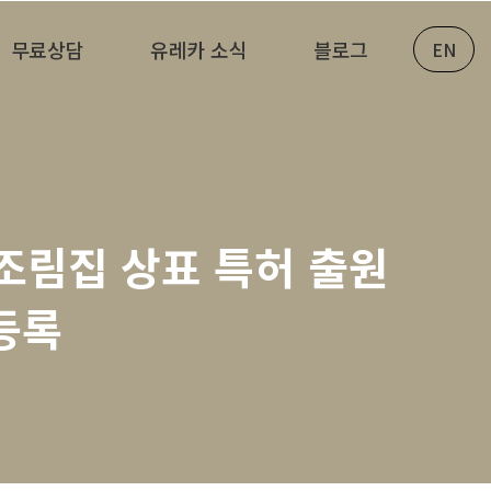
무료상담
유레카 소식
블로그
EN
조림집 상표 특허 출원
등록