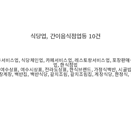
식당업, 간이음식점업등 10건
공서비스업, 식당체인업, 카페서비스업, 레스토랑서비스업, 포장판매
업, 한식점업
여수상표, 여수시상표, 전라도상표, 한식브랜드, 가정식백반, 시골밥상
장게장, 백반집, 백반식당, 갈치조림, 갈치조림집, 게장식당, 한정식