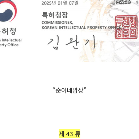
“순이네밥상”
제 43 류