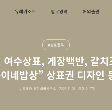
유레카소개
업무영역
해외출원
#상표등록
 여수상표, 게장백반, 갈치
순이네밥상” 상표권 디자인 
by 유레카 특허법률사무소
2025.11.07
조회수
276