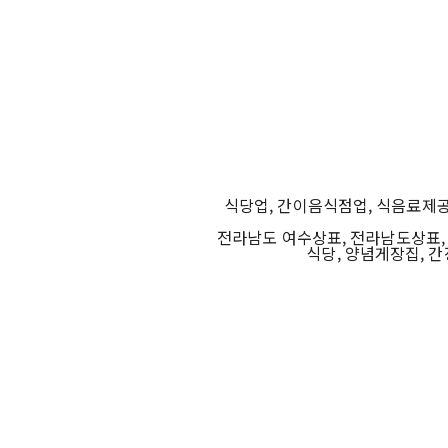
식당업, 간이음식점업, 식음료제
전라남도 여수상표, 전라남도상표, 
식당, 양념게장집, 간