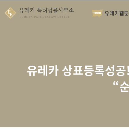
유레카웹툰
유레카 상표등록성공!
“