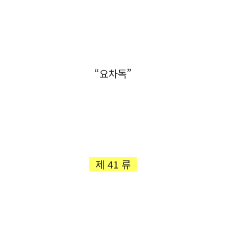
“요차독”
제 41 류