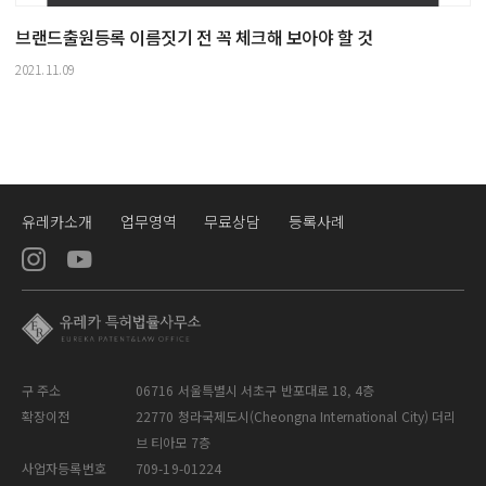
브랜드출원등록 이름짓기 전 꼭 체크해 보아야 할 것
2021.11.09
유레카소개
업무영역
무료상담
등록사례
구 주소
06716 서울특별시 서초구 반포대로 18, 4층
확장이전
22770 청라국제도시(Cheongna International City) 더리
브 티아모 7층
사업자등록번호
709-19-01224