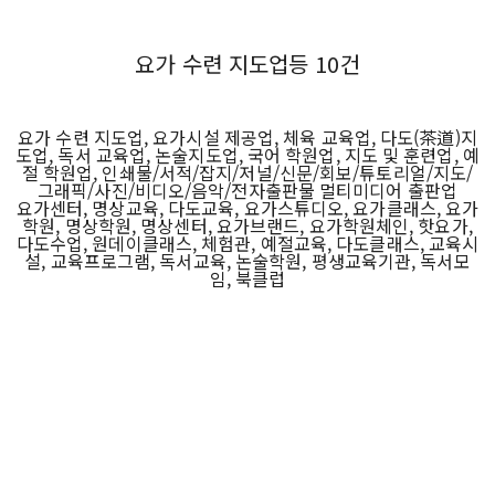
요가 수련 지도업등 10건
요가 수련 지도업, 요가시설 제공업, 체육 교육업, 다도(茶道)지
도업, 독서 교육업, 논술지도업, 국어 학원업, 지도 및 훈련업, 예
절 학원업, 인쇄물/서적/잡지/저널/신문/회보/튜토리얼/지도/
그래픽/사진/비디오/음악/전자출판물 멀티미디어 출판업
요가센터, 명상교육, 다도교육, 요가스튜디오, 요가클래스, 요가
학원, 명상학원, 명상센터, 요가브랜드, 요가학원체인, 핫요가,
다도수업, 원데이클래스, 체험관, 예절교육, 다도클래스, 교육시
설, 교육프로그램, 독서교육, 논술학원, 평생교육기관, 독서모
임, 북클럽