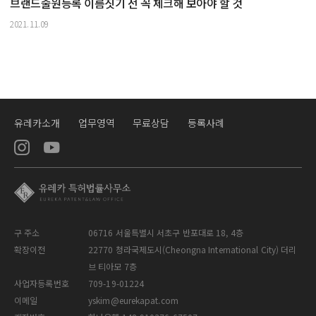
브랜드출원등록 이름짓기 전 꼭 체크해 보아야 할 것
2021.11.09
유레카소개
업무영역
무료상담
등록사례
구 주소
06716 서울특별시 서초구 반포대로 18, 4층
확장이전
22770 청라국제도시(Cheongna International City) 더리
브 티아모 7층
사업자등록번호
709-19-01224
이메일
yskim@eurekapat.com