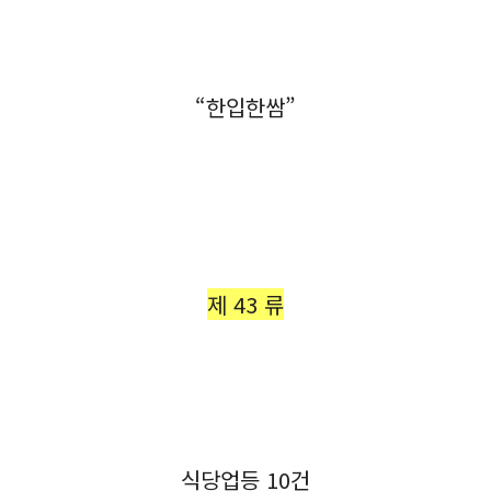
“한입한쌈”
제 43 류
식당업등 10건