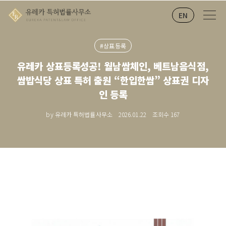
EN
#상표등록
유레카 상표등록성공! 월남쌈체인, 베트남음식점,
쌈밥식당 상표 특허 출원 “한입한쌈” 상표권 디자
인 등록
by 유레카 특허법률사무소
2026.01.22
조회수
167