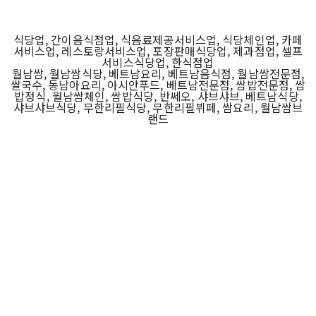
식당업, 간이음식점업, 식음료제공서비스업, 식당체인업, 카페
서비스업, 레스토랑서비스업, 포장판매식당업, 제과점업, 셀프
서비스식당업, 한식점업
월남쌈, 월남쌈식당, 베트남요리, 베트남음식점, 월남쌈전문점,
쌀국수, 동남아요리, 아시안푸드, 베트남전문점, 쌈밥전문점, 쌈
밥정식, 월남쌈체인, 쌈밥식당, 반쎄오, 샤브샤브, 베트남식당,
샤브샤브식당, 무한리필식당, 무한리필뷔페, 쌈요리, 월남쌈브
랜드