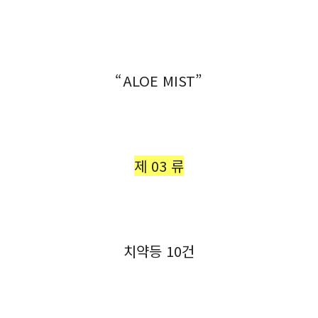
“ALOE MIST”
제 03 류
치약등 10건