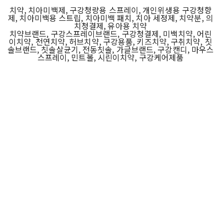
치약, 치아미백제, 구강청량용 스프레이, 개인위생용 구강청향
제, 치아미백용 스트립, 치아미백 패치, 치아 세정제, 치약분, 의
치청결제, 유아용 치약
치약브랜드, 구강스프레이브랜드, 구강청결제, 미백치약, 어린
이치약, 천연치약, 허브치약, 구강용품, 키즈치약, 구취치약, 칫
솔브랜드, 칫솔살균기, 전동칫솔, 가글브랜드, 구강캔디, 마우스
스프레이, 민트볼, 시린이치약, 구강케어제품