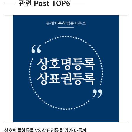
관련 Post TOP6
상호명특허등록 VS 상표권등록 뭐가 다를까