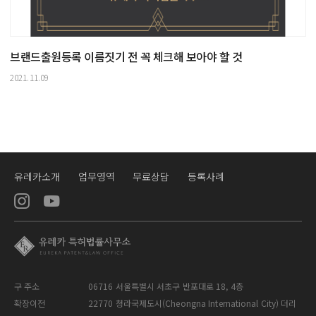
브랜드출원등록 이름짓기 전 꼭 체크해 보아야 할 것
2021.11.09
유레카소개
업무영역
무료상담
등록사례
구 주소
06716 서울특별시 서초구 반포대로 18, 4층
확장이전
22770 청라국제도시(Cheongna International City) 더리