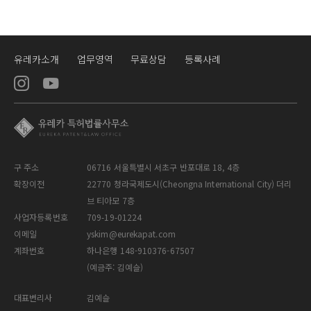
유레카소개
업무영역
무료상담
등록사례
구 주소
06716 서울특별시 서초구 반포대로 18, 4층
확장이전
22770 청라국제도시(Cheongna International City) 더리
브 티아모 7층
사업자등록번호
709-19-01224
이메일
yskim@eurekapat.com
계좌번호
하나은행 148-910376-67507
(예금주: 김예슬)
대표변리사
김예슬