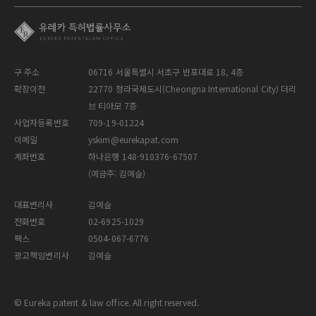
구 주소
06716 서울특별시 서초구 반포대로 18, 4층
확장이전
22770 청라국제도시(Cheongna International City) 더리
브 티아모 7층
사업자등록번호
709-19-01224
이메일
yskim@eurekapat.com
계좌번호
하나은행 148-910376-67507
(예금주: 김예슬)
대표변리사
김예슬
전화번호
02-6925-1029
팩스
0504-067-6776
광고책임변리사
김예슬
© Eureka patent & law office. All right reserved.