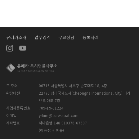
유레카소개
업무영역
무료상담
등록사례
구 주소
06716 서울특별시 서초구 반포대로 18, 4층
확장이전
22770 청라국제도시(Cheongna International City) 더리
브 티아모 7층
사업자등록번호
709-19-01224
이메일
yskim@eurekapat.com
계좌번호
하나은행 148-910376-67507
(예금주: 김예슬)