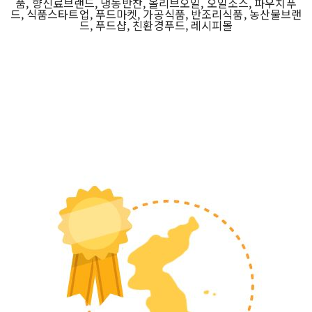
품, 향신료브랜드, 냉동반찬, 올리브오일, 오일소스, 파우치푸
드, 식품스타트업, 푸드마켓, 가공식품, 반조리식품, 농산물브랜
드, 푸드샵, 친환경푸드, 레시피몰