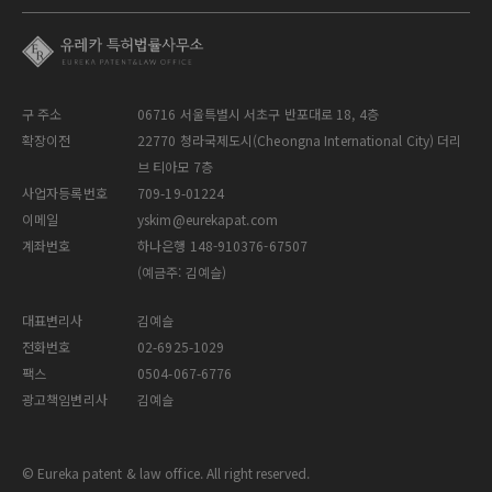
구 주소
06716 서울특별시 서초구 반포대로 18, 4층
확장이전
22770 청라국제도시(Cheongna International City) 더리
브 티아모 7층
사업자등록번호
709-19-01224
이메일
yskim@eurekapat.com
계좌번호
하나은행 148-910376-67507
(예금주: 김예슬)
대표변리사
김예슬
전화번호
02-6925-1029
팩스
0504-067-6776
광고책임변리사
김예슬
© Eureka patent & law office. All right reserved.