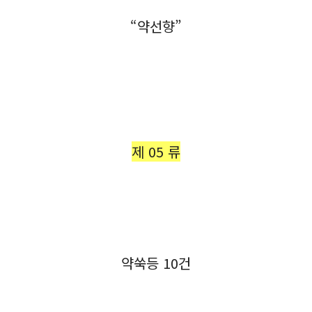
“약선향”
제 05 류
약쑥등 10건