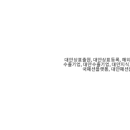
대만상표출원, 대만상표등록, 해외
수출기업, 대만수출기업, 대만지식
국패션플랫폼, 대만패션플