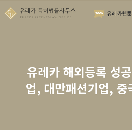
유레카웹툰
유레카 해외등록 성공!
업, 대만패션기업, 중