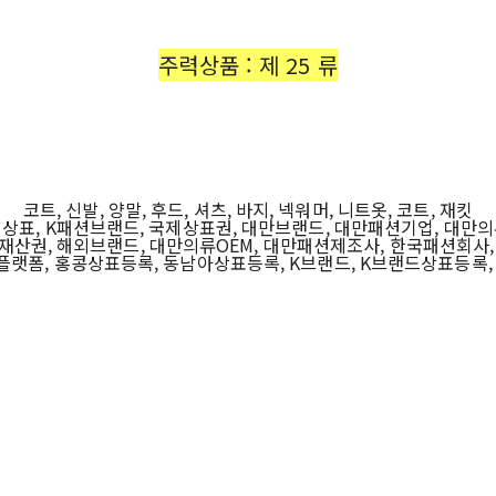
주력상품 : 제 25 류
코트, 신발, 양말, 후드, 셔츠, 바지, 넥워머, 니트옷, 코트, 재킷
상표, K패션브랜드, 국제상표권, 대만브랜드, 대만패션기업, 대만
재산권, 해외브랜드, 대만의류OEM, 대만패션제조사, 한국패션회사,
랫폼, 홍콩상표등록, 동남아상표등록, K브랜드, K브랜드상표등록