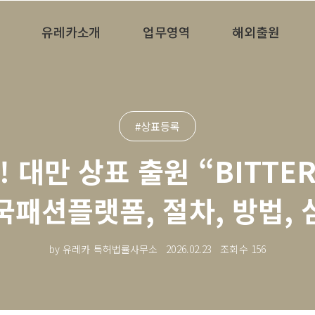
유레카소개
업무영역
해외출원
#상표등록
 대만 상표 출원 “BITTER
국패션플랫폼, 절차, 방법, 
by 유레카 특허법률사무소
2026.02.23
조회수
156