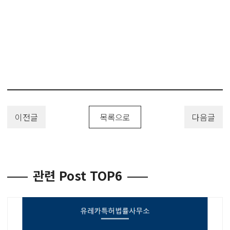
표권등록, 미국상표권디자인, 미국상표권특허, 유레카특허법률
사무소, 상표, 상표출원, 상표등록, 상표디자인, 상표특허, 해외
출원, 국제출원, 마드리드출원, 해외상표출원, 해외상표등록, 해
외상표특허, 국제상표출원, 국제상표등록, 국제상표특허, 마드
리드상표출원, 마드리드상표등록, 마드리드상표특허, 마드리드
상표권출원, 마드리드상표권등록, 마드리드상표권특허,
TrademarkApplication, TrademarkRegistration,
TrademarkPatent
이전글
목록으로
다음글
관련 Post TOP6