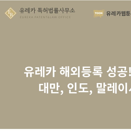
유레카웹툰
유레카 해외등록 성공! 
대만, 인도, 말레이