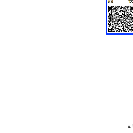
일본, 베트남, 태국, 캄보디아, 인
르헨티나, 콜롬비아, 뉴질
의