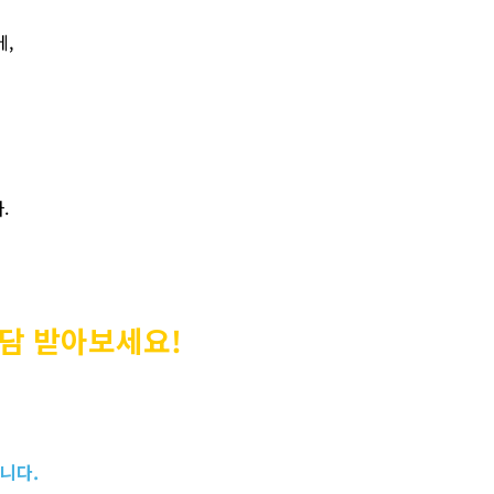
에
,
,
다
.
담 받아보세요
!
갑니다
.