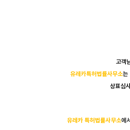
고객
유레카특허법률사무소
는
상표심사
유레카 특허법률사무소
에