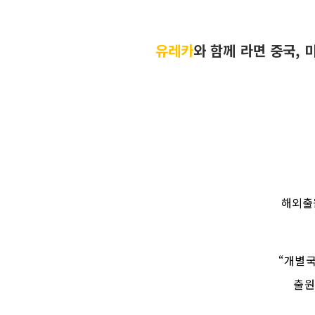
유레카
와
함께 라면 중국
,
해외출
“
개별
출원