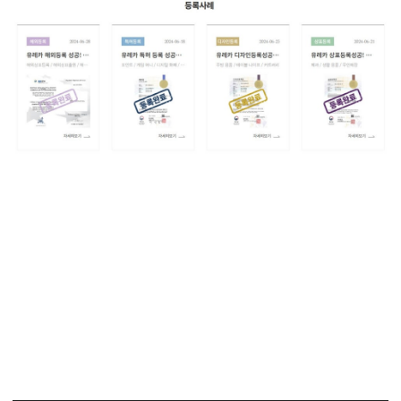
#아기울음분석기 #유아울음해석기 #아기울음통역기 #육아AI
특허 #스마트베이비모니터 #헬스케어특허 #유레카특허법률
사무소
#PatentRegistration #PatentApplication #특허 #특허출
원 #특허등록 #유레카 #특허변리사