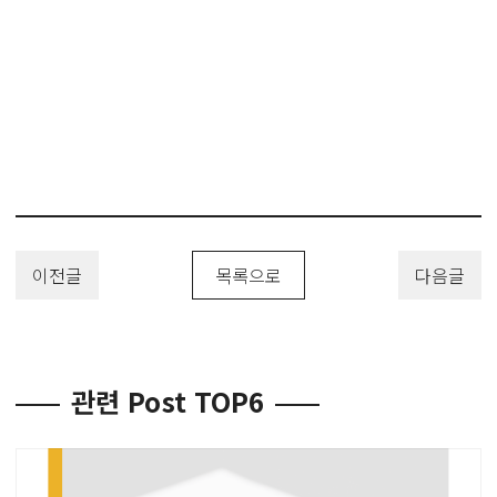
#의료기구특허 #의료기기특허 #의료장치특허
#특허 #특허출원 #디자인등록 #상표등록 #해외출원 #변리사 #유레카 #
유레카특허법률사무소 #PatentApplication
#TrademarkApplication #DesignPatent #DesignApplication
이전글
목록으로
다음글
관련 Post TOP6