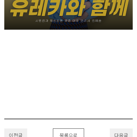
#이미지스캔장비특허 #레이저스캔장비특허 #정밀측정장비특허 #레이
저측정장비특허 #입체스캐너특허 #블루라이트특허
#특허 #특허출원 #디자인등록 #상표등록 #해외출원 #변리사 #유레카 #
유레카특허법률사무소 #PatentApplication
#TrademarkApplication #DesignPatent #DesignApplication
이전글
목록으로
다음글