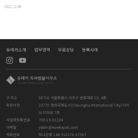
2021.11.09
유레카소개
업무영역
무료상담
등록사례
구 주소
06716 서울특별시 서초구 반포대로 18, 4층
확장이전
22770 청라국제도시(Cheongna International City) 더리
브 티아모 7층
사업자등록번호
709-19-01224
이메일
yskim@eurekapat.com
계좌번호
하나은행 148-910376-67507