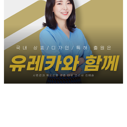
#인형뽑기기계특허 #아케이드크레인특허 #경품게임기특허 #캡슐토이
기기특허 #미니크레인게임기특허