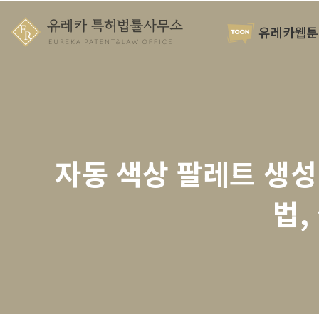
유레카웹툰
자동 색상 팔레트 생성
법,