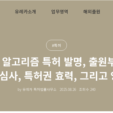
유레카소개
업무영역
해외출원
#특허
 알고리즘 특허 발명, 출원부
 심사, 특허권 효력, 그리고
by 유레카 특허법률사무소
2025.08.26
조회수
240