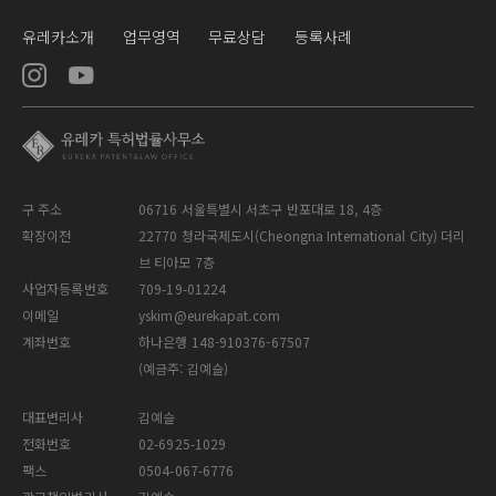
유레카소개
업무영역
무료상담
등록사례
구 주소
06716 서울특별시 서초구 반포대로 18, 4층
확장이전
22770 청라국제도시(Cheongna International City) 더리
브 티아모 7층
사업자등록번호
709-19-01224
이메일
yskim@eurekapat.com
계좌번호
하나은행 148-910376-67507
(예금주: 김예슬)
대표변리사
김예슬
전화번호
02-6925-1029
팩스
0504-067-6776