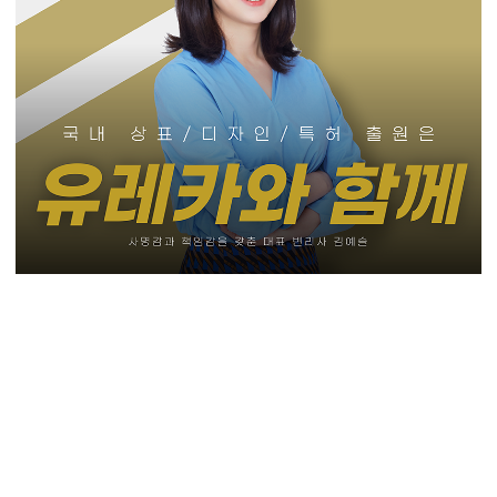
#절단공구특허 #절삭장비특허 #커팅툴특허 #블레이드장비특허 #금속가
공특허 #공구특허 #장비특허 #장치특허
#PatentRegistration #PatentApplication #특허 #특허출원 #특허
등록 #특허권 #특허변리사 #유레카특허법률사무소