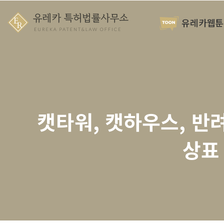
유레카웹툰
캣타워, 캣하우스, 반
상표